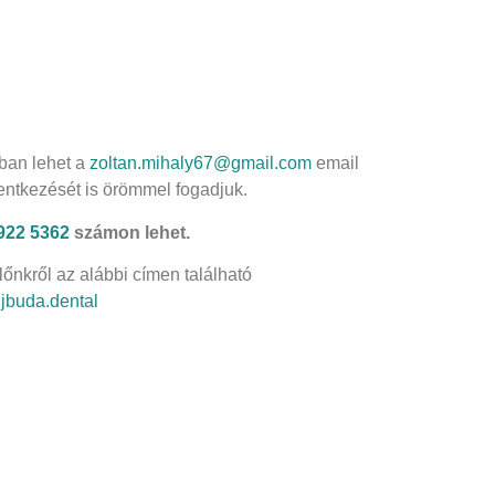
ában lehet a
zoltan.mihaly67@gmail.com
email
entkezését is örömmel fogadjuk.
 922 5362
számon lehet.
őnkről az alábbi címen található
/ujbuda.dental