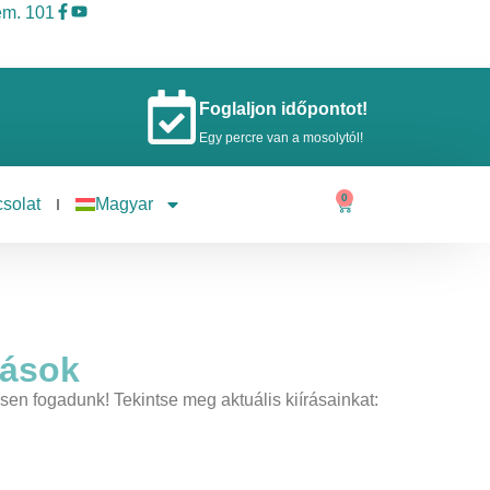
 em. 101
Foglaljon időpontot!
Egy percre van a mosolytól!
0
solat
Magyar
lások
en fogadunk! Tekintse meg aktuális kiírásainkat: