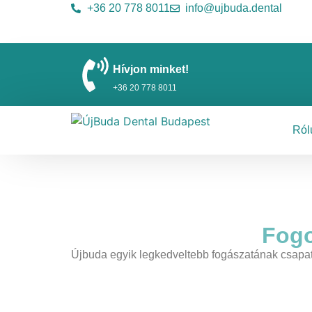
+36 20 778 8011
info@ujbuda.dental
Hívjon minket!
+36 20 778 8011
Ról
Fogo
Újbuda egyik legkedveltebb fogászatának csapata