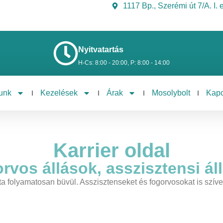
1117 Bp., Szerémi út 7/A. I.
Nyitvatartás
H-Cs: 8:00 - 20:00, P: 8:00 - 14:00
unk
Kezelések
Árak
Mosolybolt
Kapc
Karrier oldal
rvos állások, asszisztensi ál
 folyamatosan büvül. Asszisztenseket és fogorvosokat is szíves